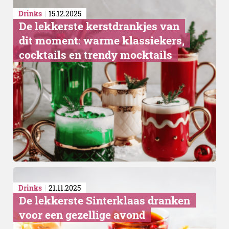
Drinks
15.12.2025
De lekkerste kerstdrankjes van
dit moment: warme klassiekers,
cocktails en trendy mocktails
Drinks
21.11.2025
De lekkerste Sinterklaas dranken
voor een gezellige avond