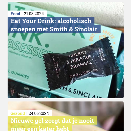
Food
21.08.2024
Eat Your Drink: alcoholisch
snoepen met Smith & Sinclair
Durf te leven
Gezond
24.05.2024
Nieuwe gel zorgt dat je nooit
meer een kater hebt