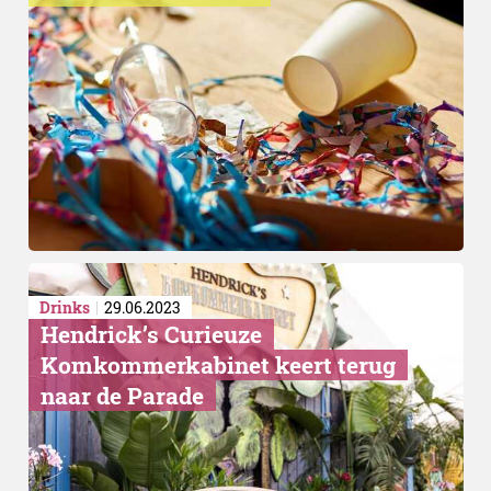
Drinks
29.06.2023
Hendrick’s Curieuze
Komkommerkabinet keert terug
naar de Parade