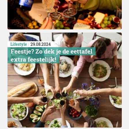
Lifestyle
29.08.2024
Feestje? Zo dek je de eettafel
extra feestelijk!
Korte film