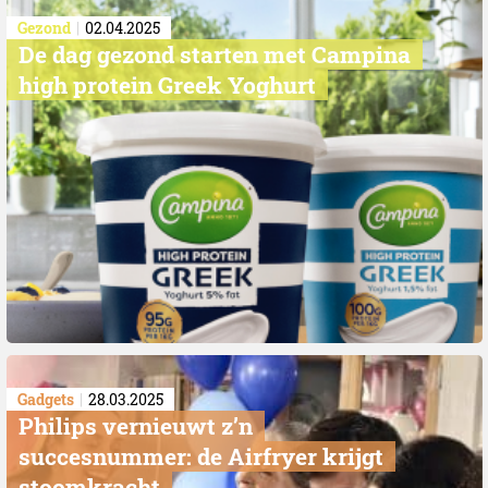
Gezond
02.04.2025
De dag gezond starten met Campina
high protein Greek Yoghurt
Gadgets
28.03.2025
Philips vernieuwt z’n
succesnummer: de Airfryer krijgt
stoomkracht