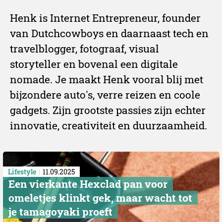
Henk is Internet Entrepreneur, founder
van Dutchcowboys en daarnaast tech en
travelblogger, fotograaf, visual
storyteller en bovenal een digitale
nomade. Je maakt Henk vooral blij met
bijzondere auto's, verre reizen en coole
gadgets. Zijn grootste passies zijn echter
innovatie, creativiteit en duurzaamheid.
Lifestyle
11.09.2025
Een vierkante Hexclad pan voor
omeletjes klinkt gek, maar wacht tot
je tamagoyaki proeft